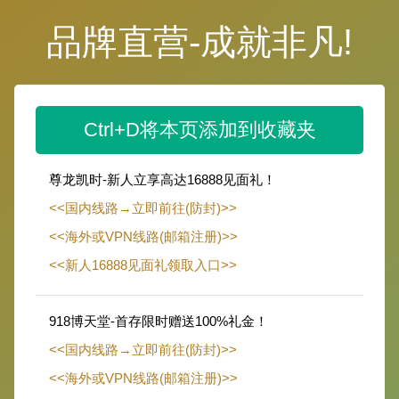
品牌直营-成就非凡!
Ctrl+D将本页添加到收藏夹
尊龙凯时-新人立享高达16888见面礼！
<<国内线路→立即前往(防封)>>
<<海外或VPN线路(邮箱注册)>>
<<新人16888见面礼领取入口>>
918博天堂-首存限时赠送100%礼金！
<<国内线路→立即前往(防封)>>
<<海外或VPN线路(邮箱注册)>>